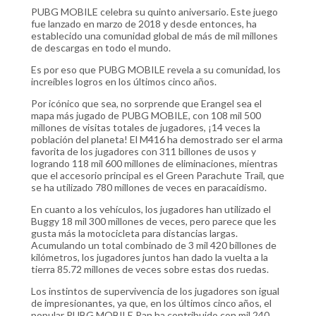
PUBG MOBILE celebra su quinto aniversario. Este juego
fue lanzado en marzo de 2018 y desde entonces, ha
establecido una comunidad global de más de mil millones
de descargas en todo el mundo.
Es por eso que PUBG MOBILE revela a su comunidad, los
increíbles logros en los últimos cinco años.
Por icónico que sea, no sorprende que Erangel sea el
mapa más jugado de PUBG MOBILE, con 108 mil 500
millones de visitas totales de jugadores, ¡14 veces la
población del planeta! El M416 ha demostrado ser el arma
favorita de los jugadores con 311 billones de usos y
logrando 118 mil 600 millones de eliminaciones, mientras
que el accesorio principal es el Green Parachute Trail, que
se ha utilizado 780 millones de veces en paracaidismo.
En cuanto a los vehículos, los jugadores han utilizado el
Buggy 18 mil 300 millones de veces, pero parece que les
gusta más la motocicleta para distancias largas.
Acumulando un total combinado de 3 mil 420 billones de
kilómetros, los jugadores juntos han dado la vuelta a la
tierra 85.72 millones de veces sobre estas dos ruedas.
Los instintos de supervivencia de los jugadores son igual
de impresionantes, ya que, en los últimos cinco años, el
popular PUBG MOBILE Pan ha contribuido con mil 240