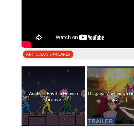
ARTÍCULOS SIMILARES
Análisis: Rhythm Heaven
Disgaea Mayhem ya ti
Groove
grati[...]