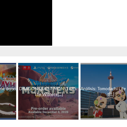
ene demo
DRAGON QUEST MONSTERS:
Análisis: Tomodachi Life 
The Withere[...]
t[...]