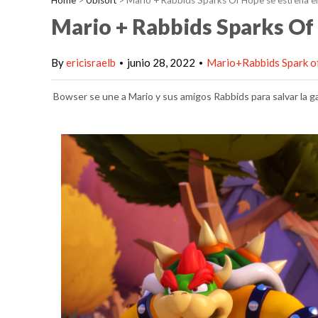
Home
>
Ubisoft
>
Mario + Rabbids Sparks Of Hope se estrena e
Mario + Rabbids Sparks Of 
By
ericisraelb
junio 28, 2022
Mario+Rabbids Spark 
•
•
Bowser se une a Mario y sus amigos Rabbids para salvar la ga