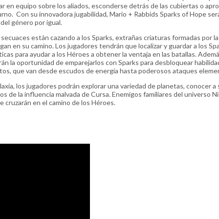
ar en equipo sobre los aliados, esconderse detrás de las cubiertas o apr
urno. Con su innovadora jugabilidad, Mario + Rabbids Sparks of Hope ser
del género por igual.
s secuaces están cazando a los Sparks, extrañas criaturas formadas por la
gan en su camino. Los jugadores tendrán que localizar y guardar a los Sp
ticas para ayudar a los Héroes a obtener la ventaja en las batallas. Adem
ndrán la oportunidad de emparejarlos con Sparks para desbloquear habilid
intos, que van desde escudos de energía hasta poderosos ataques eleme
laxia, los jugadores podrán explorar una variedad de planetas, conocer a
los de la influencia malvada de Cursa. Enemigos familiares del universo N
 cruzarán en el camino de los Héroes.