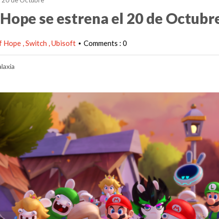
l 20 de Octubre
Hope se estrena el 20 de Octubr
of Hope
Switch
Ubisoft
Comments : 0
•
laxia