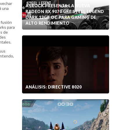
ovechar
ASROCK PRESENTA LA NUEVA
á una
RADEON RX 9070 GRE STEEL LEGEND
DARK 12GB OC PARA GAMING DE
 fusión
ALTO RENDIMIENTO
arks para
ás de
ades
ntales.
 sus
intendo,
ANÁLISIS: DIRECTIVE 8020