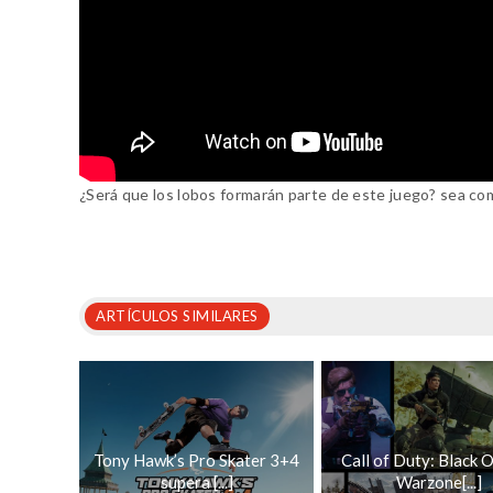
¿Será que los lobos formarán parte de este juego? sea co
ARTÍCULOS SIMILARES
Tony Hawk’s Pro Skater 3+4
Call of Duty: Black O
supera [...]
Warzone[...]