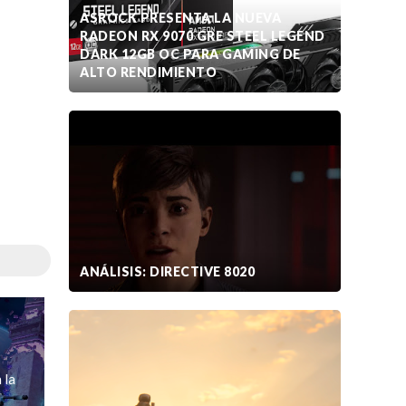
ASROCK PRESENTA LA NUEVA
RADEON RX 9070 GRE STEEL LEGEND
DARK 12GB OC PARA GAMING DE
ALTO RENDIMIENTO
ANÁLISIS: DIRECTIVE 8020
 la
]