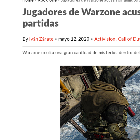
Home
>
Xbox One
>
Jugadores de Warzone acusan oír aullidos d
Jugadores de Warzone acusa
partidas
By
Iván Zárate
mayo 12, 2020
Activision
Call of D
•
•
Warzone oculta una gran cantidad de misterios dentro de