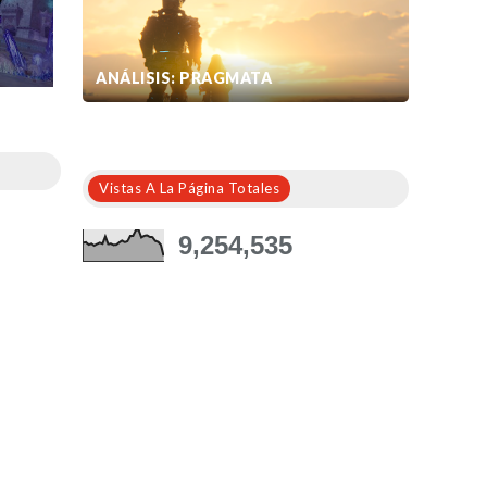
ANÁLISIS: PRAGMATA
Vistas A La Página Totales
9,254,535