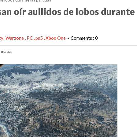
e lobos durante las partidas
n oír aullidos de lobos durante 
uty: Warzone
PC
ps5
Xbox One
Comments : 0
•
l mapa.