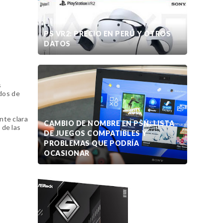
PS VR2: PRECIO EN PERÚ Y OTROS
DATOS
s
idos de
nte clara
CAMBIO DE NOMBRE EN PSN: LISTA
 de las
DE JUEGOS COMPATIBLES Y
PROBLEMAS QUE PODRÍA
OCASIONAR