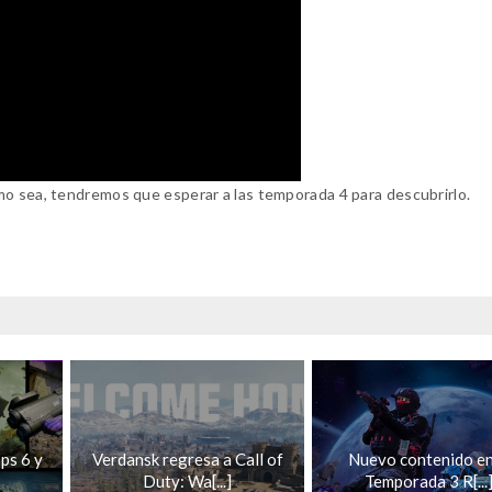
mo sea, tendremos que esperar a las temporada 4 para descubrirlo.
ps 6 y
Verdansk regresa a Call of
Nuevo contenido en
Duty: Wa[...]
Temporada 3 R[...