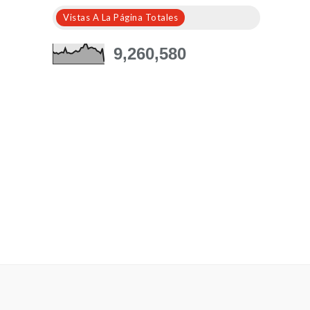
Vistas A La Página Totales
9,260,580