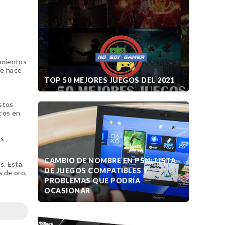
amientos
se hace
TOP 50 MEJORES JUEGOS DEL 2021
estos
icos en
es
CAMBIO DE NOMBRE EN PSN: LISTA
s. Esta
DE JUEGOS COMPATIBLES Y
s de oro,
PROBLEMAS QUE PODRÍA
OCASIONAR