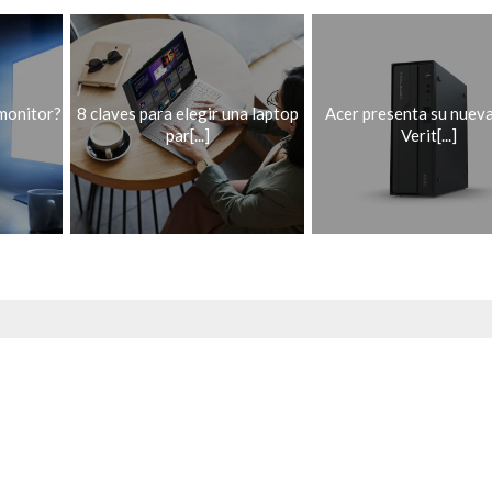
 monitor?
8 claves para elegir una laptop
Acer presenta su nueva
par[...]
Verit[...]