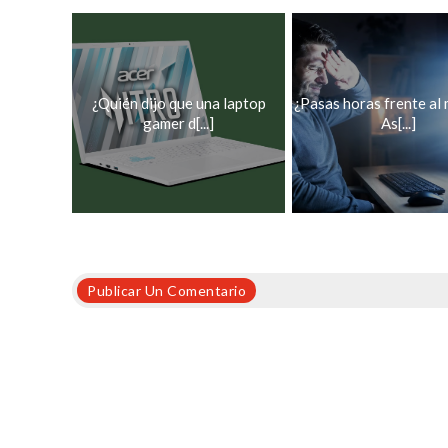
¿Quién dijo que una laptop
¿Pasas horas frente al
gamer d[...]
As[...]
Publicar Un Comentario