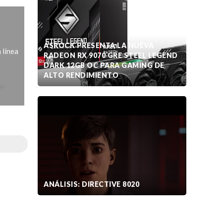
ASROCK PRESENTA LA NUEVA
 línea
RADEON RX 9070 GRE STEEL LEGEND
DARK 12GB OC PARA GAMING DE
ALTO RENDIMIENTO
ANÁLISIS: DIRECTIVE 8020