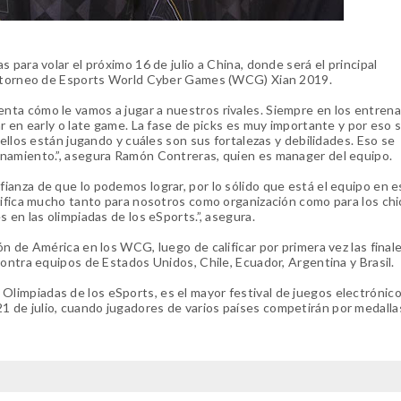
 para volar el próximo 16 de julio a China, donde será el principal
el torneo de Esports World Cyber Games (WCG) Xian 2019.
nta cómo le vamos a jugar a nuestros rivales. Siempre en los entren
r en early o late game. La fase de picks es muy importante y por eso 
 ellos están jugando y cuáles son sus fortalezas y debilidades. Eso se
enamiento.”, asegura Ramón Contreras, quien es manager del equipo.
anza de que lo podemos lograr, por lo sólido que está el equipo en 
gnifica mucho tanto para nosotros como organización como para los ch
 en las olimpiadas de los eSports.”, asegura.
n de América en los WCG, luego de calificar por primera vez las final
ontra equipos de Estados Unidos, Chile, Ecuador, Argentina y Brasil.
impiadas de los eSports, es el mayor festival de juegos electrónico
al 21 de julio, cuando jugadores de varios países competirán por medalla