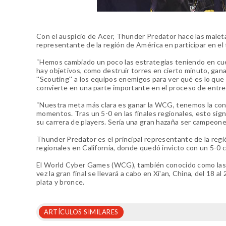
Con el auspicio de Acer, Thunder Predator hace las maletas
representante de la región de América en participar en 
“Hemos cambiado un poco las estrategias teniendo en cue
hay objetivos, como destruir torres en cierto minuto, gana
''Scouting'' a los equipos enemigos para ver qué es lo que
convierte en una parte importante en el proceso de entr
“Nuestra meta más clara es ganar la WCG, tenemos la confi
momentos. Tras un 5-0 en las finales regionales, esto si
su carrera de players. Sería una gran hazaña ser campeones
Thunder Predator es el principal representante de la regió
regionales en California, donde quedó invicto con un 5-0 c
El World Cyber Games (WCG), también conocido como las Ol
vez la gran final se llevará a cabo en Xi'an, China, del 18 
plata y bronce.
ARTÍCULOS SIMILARES