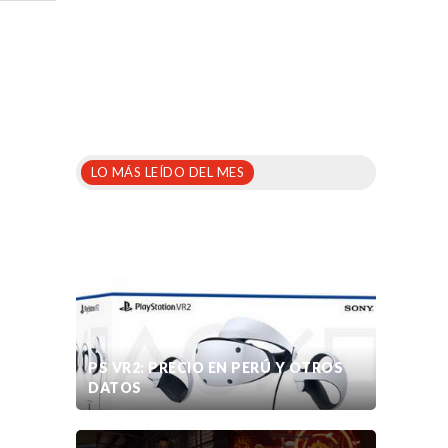
LO MÁS LEÍDO DEL MES
PS VR2: PRECIO EN PERÚ Y OTROS
DATOS